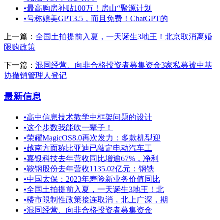
•
最高购房补贴100万！房山“聚源计划
•
号称媲美GPT3.5，而且免费！ChatGPT的
上一篇：
全国土拍提前入夏，一天诞生3地王！北京取消离婚
限购政策
下一篇：
混同经营、向非合格投资者募集资金3家私募被中基
协撤销管理人登记
最新信息
•
高中信息技术教学中框架问题的设计
•
这个步数我能吹一辈子！
•
荣耀MagicOS8.0再次发力：多款机型迎
•
越南方面称比亚迪已敲定电动汽车工
•
嘉银科技去年营收同比增逾67%，净利
•
鞍钢股份去年营收1135.02亿元：钢铁
•
中国太保：2023年寿险新业务价值同比
•
全国土拍提前入夏，一天诞生3地王！北
•
楼市限制性政策接连取消，北上广深，期
•
混同经营、向非合格投资者募集资金