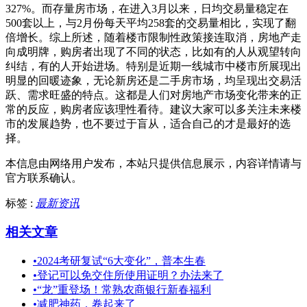
327%。而存量房市场，在进入3月以来，日均交易量稳定在
500套以上，与2月份每天平均258套的交易量相比，实现了翻
倍增长。综上所述，随着楼市限制性政策接连取消，房地产走
向成明牌，购房者出现了不同的状态，比如有的人从观望转向
纠结，有的人开始进场。特别是近期一线城市中楼市所展现出
明显的回暖迹象，无论新房还是二手房市场，均呈现出交易活
跃、需求旺盛的特点。这都是人们对房地产市场变化带来的正
常的反应，购房者应该理性看待。建议大家可以多关注未来楼
市的发展趋势，也不要过于盲从，适合自己的才是最好的选
择。
本信息由网络用户发布，
本站只提供信息展示，内容详情请与
官方联系确认。
标签 :
最新资讯
相关文章
•
2024考研复试“6大变化”，普本生春
•
登记可以免交住所使用证明？办法来了
•
“龙”重登场！常熟农商银行新春福利
•
减肥神药，卷起来了