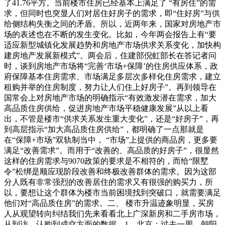
了41.76平方。当前楼市住房已经基本上满足了 “有房住”的需
求，但同时也突显人们对居住好房子的需求，即“住好房”与供
给侧结构失衡之间的矛盾。所以，近两年来，国家对房地产市
场的表述也在不断的发生变化。比如，今年两会报告上有“要
适应新型城镇化发展趋势和房地产市场供求关系变化，加快构
建房地产发展新模式”。两会后，住建部倪虹部长在答记者问
时，谈到房地产市场将“完善‘市场+保障’的住房供应体系，政
府保障基本住房需求、市场满足多层次多样化住房需求，建立
租购并举的住房制度，努力让人们住上好房子”。再到领导在
国常会上对房地产市场的明确指示“有效激发潜在需求，加大
高品质住房供给，促进房地产市场平稳健康发展”从以上看
出，不管是楼市“供求关系发生重大变化”，还是“好房子”，再
到高层指示“加大高品质住房供给”，都明确了一点那就是
在“保障+市场”双轨制当中， “市场”上提供的商品房，更多要
满足“改善需求”。而用于“改善的、高品质的好房子”，很显然
这样的住房需求与9070政策的要求是不相符的，而给“限墅
令”松绑是顺应现阶段改善和终极改善群体的需求。因为这部
分人既有非常强烈的改善居住的需求又有很强的购买力，所
以，要想让这个群体为楼市当前困境找到突破口，就需要满足
他们对“高品质住房”的需求。二、 楼市升温迹象明显，买房
人从观望转向纠结我们先来看看北上广深新房和二手房市场，
从到访、认购到成交方面的数据。1、北京：过去一周，朝阳