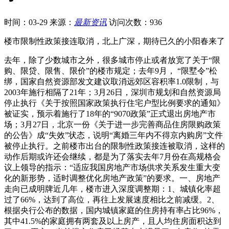
时间：03-29
来源：
最新资讯
访问次数：936
楼市限制性政策接连取消，北上广深，期待已久的小阳春来了
去年，除了少数城市之外，很多城市停止或者放宽了关于“限
购、限贷、限售、限价”的楼市规定；去年9月， “限墅令”松
绑，国家自然资源部发文建议取消远郊区容积率1.0限制，与
2003年施行相隔了21年；3月26日，深圳市规划和自然资源局
停止执行《关于按照国家政策执行住宅户型比例要求的通知》
被证实，预示着施行了18年的“9070政策”正式退出房地产市
场；3月27日，北京一份《关于进一步完善商品住房限购政策
的公告》成“失效”状态，说明“离婚三年内不得京内购房”文件
被停止执行。之前楼市出台的限制性政策接连被取消，这样的
动作后期或许还会继续，都是为了落实去年7月份在高规格会
议上领导的指示：“适应我国房地产市场供求关系发生重大变
化的新形势，适时调整优化房地产政策”的要求。一、房地产
走向已成明牌近几年，楼市进入深度调整期：1、城镇化率超
过了66%，达到了高位，再往上发展速度相比之前减缓。2、
根据央行公布的数据，国内城镇家庭的住房持有率占比96%，
其中41.5%的家庭拥有两套及以上房产，且人均住房面积达到