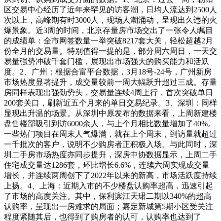
区交易中心经历了近年来罕见的访客潮，日均人流达到2500人
次以上，高峰期有时3000人，现场人潮涌动，呈现出久违的火
爆景象。近3周的时间，北京存量房市场交出了一张令人瞩目
的成绩单：全市网签数量一举突破8217套大关，轻松超越2月
份全月的交易量。特别值得一提的是，部分周六周日，一天交
易量强势冲破千套门槛，展现出市场强大的购买能力和活跃
度。2、广州：根据合富平台数据，3月18号-24号，广州新房
市场热度显著提升，成交量较前一周大幅跃升超过三成。存量
房同样表现出强劲势头，交易量连续4周上行，首次突破单日
200套关口，刷新近五个月来的单日交易纪录。3、深圳：同样
显现出升温的场景。从深圳中原发布的数据来看，上周新建楼
盘售楼部吸引到访6000余人，与上个月相比数量增加了40%。
一些热门项目在周末人气爆满，就在上个周末，到访量就超过
一千批次的客户，说明不少购房者正积极入场。与此同时，深
圳二手房市场热度亦同步提升，深房中协数据显示，上周二手
住宅成交量达1286套，环比增长6.6%，连续六周实现成交量
增长，并连续两周创下了2022年以来的新高，市场活跃度持续
上扬。4、上海：近期入市的不少楼盘认购率超高，迅速引起
了市场的高度关注。其中，保利滨江天珺二期以340%的超高
认购率，呈现出一房难求的局面；嘉定新城第5期小区受关注
程度紧随其后，也得到了购房者的认可，认购率也达到了