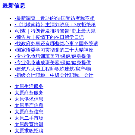
最新信息
•
最新调查：近3/4的法国受访者称不相
•
《北辙南辕》主演刘晓庆：3次拒绝移
•
明查｜特朗普发推特警告“史上最大规
•
预告片｜疫情下的在日留学日记
•
找政府办事还有哪些烦心事？国务院请
•
国家语委学习贯彻党的二十大精神座
•
专业化妆培训班美容/保健/健身提供
•
专业化妆速成班美容/保健/健身提供
•
建筑八大员工程师职称建筑/房产/物
•
初级会计职称、中级会计职称、会计
太原生活服务
太原商务服务
太原供求信息
太原房产信息
太原商务信息
太原二手市场
太原教育培训
太原求职招聘