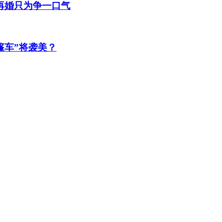
再婚只为争一口气
篷车”将袭美？