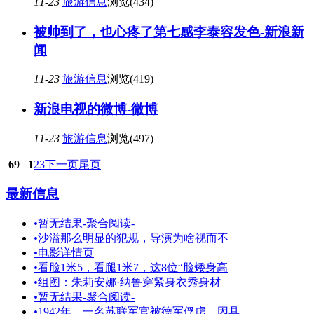
11-23
旅游信息
浏览(434)
被帅到了，也心疼了第七感李泰容发色-新浪新
闻
11-23
旅游信息
浏览(419)
新浪电视的微博-微博
11-23
旅游信息
浏览(497)
69
1
2
3
下一页
尾页
最新信息
•
暂无结果-聚合阅读-
•
沙溢那么明显的犯规，导演为啥视而不
•
电影详情页
•
看脸1米5，看腿1米7，这8位“脸矮身高
•
组图：朱莉安娜·纳鲁穿紧身衣秀身材
•
暂无结果-聚合阅读-
•
1942年，一名苏联军官被德军俘虏，因具