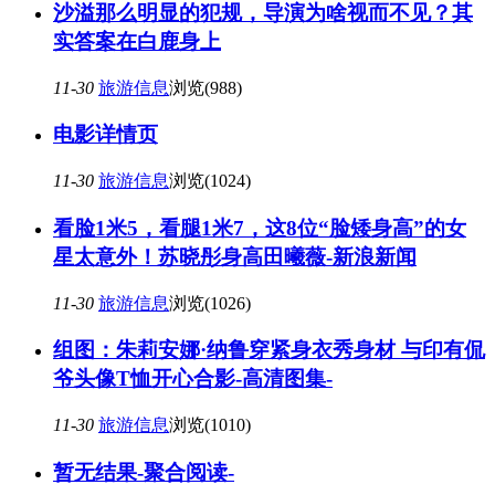
沙溢那么明显的犯规，导演为啥视而不见？其
实答案在白鹿身上
11-30
旅游信息
浏览(988)
电影详情页
11-30
旅游信息
浏览(1024)
看脸1米5，看腿1米7，这8位“脸矮身高”的女
星太意外！苏晓彤身高田曦薇-新浪新闻
11-30
旅游信息
浏览(1026)
组图：朱莉安娜·纳鲁穿紧身衣秀身材 与印有侃
爷头像T恤开心合影-高清图集-
11-30
旅游信息
浏览(1010)
暂无结果-聚合阅读-