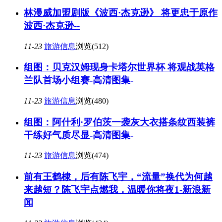
林漫威加盟剧版《波西·杰克逊》 将更忠于原作
波西·杰克逊--
11-23
旅游信息
浏览(512)
组图：贝克汉姆现身卡塔尔世界杯 将观战英格
兰队首场小组赛-高清图集-
11-23
旅游信息
浏览(480)
组图：阿什利·罗伯茨一袭灰大衣搭条纹西装裤
干练好气质尽显-高清图集-
11-23
旅游信息
浏览(474)
前有王鹤棣，后有陈飞宇，“流量”换代为何越
来越短？陈飞宇点燃我，温暖你将夜1-新浪新
闻