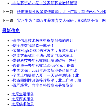
•
非法募资超76亿！这家私募被撤销管理
上一篇：
楼市限制性政策接连取消，北上广深，期待已久的小
下一篇：
实习生为了36万年薪放弃交大保研，HR感到不值，
最新信息
•
高中信息技术教学中框架问题的设计
•
这个步数我能吹一辈子！
•
荣耀MagicOS8.0再次发力：多款机型迎
•
越南方面称比亚迪已敲定电动汽车工
•
嘉银科技去年营收同比增逾67%，净利
•
鞍钢股份去年营收1135.02亿元：钢铁
•
中国太保：2023年寿险新业务价值同比
•
全国土拍提前入夏，一天诞生3地王！北
•
楼市限制性政策接连取消，北上广深，期
•
混同经营、向非合格投资者募集资金
太原生活服务
太原商务服务
太原供求信息