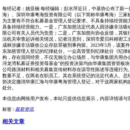
每经记者：姚亚楠 每经编辑：彭水萍近日，中基协公布了新
海）、深圳华康粤海投资有限公司（以下简称华康粤海）三家
为主要有不符合私募基金管理人登记要求、不具备持续经营能
具备持续经营能力。一是，广东加慈法定代表人因涉嫌非法吸
限公司有关人员代为负责；二是，广东加慈向协会反馈，其银
法机关审查起诉相关情况，记者注意到，深圳市爱贝科精密工业股
成林涉嫌非法吸收公众存款罪被刑事拘留。2023年5月，该
东加慈管理人登记的纪律处分。一众高管受到纪律处分《纪律
构，存在混同经营，不仅无独立办公场所，与华康集团共用办
浔龙湾私募证券投资母基金”的投资决策均由华康集团资管板
公司路演材料和相关募集宣传材料存在误导性陈述等违规行为
数量不足，仅两名在职员工。其在系统登记的法定代表人、总
协决定撤消华康汇海与华康粤海管理人登记，对于这两家机构
处分。
本信息由网络用户发布，
本站只提供信息展示，内容详情请与
标签 :
最新资讯
相关文章