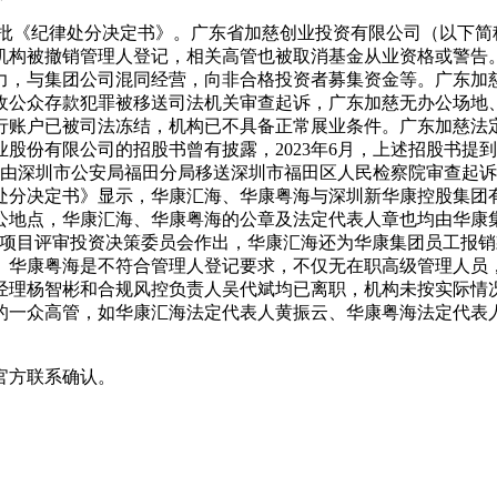
一批《纪律处分决定书》。广东省加慈创业投资有限公司（以下简
机构被撤销管理人登记，相关高管也被取消基金从业资格或警告
力，与集团公司混同经营，向非合格投资者募集资金等。广东加
收公众存款犯罪被移送司法机关审查起诉，广东加慈无办公场地
行账户已被司法冻结，机构已不具备正常展业条件。广东加慈法
份有限公司的招股书曾有披露，2023年6月，上述招股书提到，
案件由深圳市公安局福田分局移送深圳市福田区人民检察院审查起
处分决定书》显示，华康汇海、华康粤海与深圳新华康控股集团
公地点，华康汇海、华康粤海的公章及法定代表人章也均由华康
块项目评审投资决策委员会作出，华康汇海还为华康集团员工报
。华康粤海是不符合管理人登记要求，不仅无在职高级管理人员
经理杨智彬和合规风控负责人吴代斌均已离职，机构未按实际情
的一众高管，如华康汇海法定代表人黄振云、华康粤海法定代表
官方联系确认。