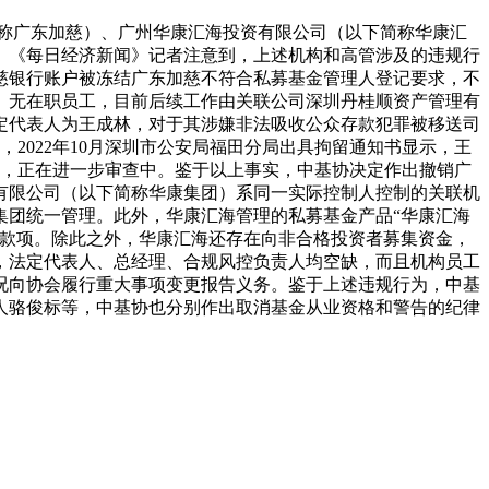
称广东加慈）、广州华康汇海投资有限公司（以下简称华康汇
。《每日经济新闻》记者注意到，上述机构和高管涉及的违规行
慈银行账户被冻结广东加慈不符合私募基金管理人登记要求，不
、无在职员工，目前后续工作由关联公司深圳丹桂顺资产管理有
定代表人为王成林，对于其涉嫌非法吸收公众存款犯罪被移送司
2022年10月深圳市公安局福田分局出具拘留通知书显示，王
诉，正在进一步审查中。鉴于以上事实，中基协决定作出撤销广
有限公司（以下简称华康集团）系同一实际控制人控制的关联机
集团统一管理。此外，华康汇海管理的私募基金产品“华康汇海
销款项。除此之外，华康汇海还存在向非合格投资者募集资金，
，法定代表人、总经理、合规风控负责人均空缺，而且机构员工
况向协会履行重大事项变更报告义务。鉴于上述违规行为，中基
人骆俊标等，中基协也分别作出取消基金从业资格和警告的纪律