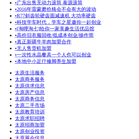
•
广东出售无动力滚筒 泰源滚筒
•
2016年雷蒙磨价格会不会有大的波动
•
R77斜齿轮硬齿面减速机 大功率硬齿
•
科技学车时代，学车之星邀你一起创业
•
[淘哩淘七]给你一家美趣生活优品馆
•
高价旧衣服回收/低成本创业/操作简
•
真正新疆牛羊肉加盟合作
•
无人售货机加盟
•
一次性水晶餐具一个人也可以创业
•
本地中小足疗修脚养生加盟
太原生活服务
太原商务服务
太原供求信息
太原房产信息
太原商务信息
太原二手市场
太原教育培训
太原求职招聘
太原招商加盟
太原创业投资
太原展会信息