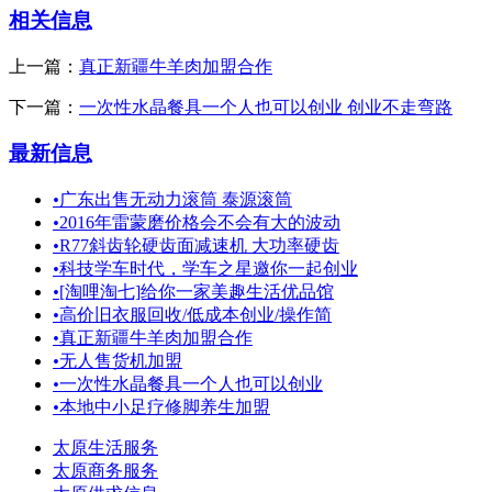
相关信息
上一篇：
真正新疆牛羊肉加盟合作
下一篇：
一次性水晶餐具一个人也可以创业 创业不走弯路
最新信息
•
广东出售无动力滚筒 泰源滚筒
•
2016年雷蒙磨价格会不会有大的波动
•
R77斜齿轮硬齿面减速机 大功率硬齿
•
科技学车时代，学车之星邀你一起创业
•
[淘哩淘七]给你一家美趣生活优品馆
•
高价旧衣服回收/低成本创业/操作简
•
真正新疆牛羊肉加盟合作
•
无人售货机加盟
•
一次性水晶餐具一个人也可以创业
•
本地中小足疗修脚养生加盟
太原生活服务
太原商务服务