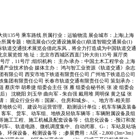
门外大街135号 乘车路线 所属行业：运输物流 展会城市：上海|上海
属专题：物流展会(5)交通设施展会(1)轨道智能交通展会(1)
国际轨道交通技术展览会借此东风，将全力打造成为中国轨道交通
地 点：北京展览馆 地 址：北京市西城区西直门外大街135号 展厅类
10号厅，11号厅 ;组织机构： 主办/承办：中国土木工程学会 上海
通产业技术协会 媒体主办： 鸿与智工业资源《轨道交通》杂志
团有限公司 西安市地下铁道有限责任公司 广州地下铁道总公司
铁集团有限责任公司 长春市轨道交通有限责任公司 策划承办：
 蔡庆华 胡希捷 组委会主任 张 雁 组委会秘书长 张 凌 组委会
后） 沈晓阳 刘玉华 曲向军 - 朱自强 戴用堆 周明保 黄之猛 张
观众邀请： 观众行业分布：国家-、住房和城乡-、-、地方市-相关部
要地铁公司、建设与运营管理、勘测设计单位；机车车辆及装备
：客车、货车、动车组、地铁及轻轨车辆等；车辆附属设备及组
等施工工程、施工机械及配套设备等； 信息化设备：-预订和发
车-、轨道电路、微机调度集中、自动闭塞、G-； 车站及站场
检测设备等； ;参展费用：A区 - 2,800 (3m×3m）