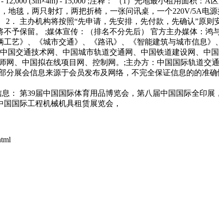
00 (3m×3m) - 12,000 (3m×4m) - 15,000 ;注释： （1）
架，地毯，两只射灯，两把折椅，一张问讯桌，一个220V/5A电
。 2． 主办机构将按照“先申请，先安排，先付款，先确认”原则
不予保留。 ;媒体宣传：（排名不分先后） 官方主办媒体：鸿与
辆工艺》、《城市交通》、《路讯》、《智能建筑与城市信息》
、中国交通技术网、中国城市轨道交通网、中国铁道建设网、中
拟在线项目网、控制网。;主办方：中国国际轨道交通技术展组委会联系人：
： --> 由于本站部分展会信息来源于会员发布及网络，不完全保证信
关信息： 第39届中国国际体育用品博览会，第八届中国国际全
中国国际工程机械机具租赁展览会，
tml