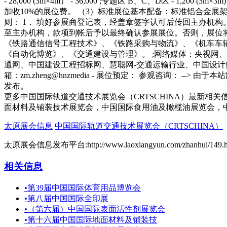
- 28,000 (3m×4m） - 36,000 ;专题区 B、C、D区 - 1,2
加收10%的展位费。 （3）标准展位基本配备：标准铝合金展
则： 1． 填好参展商登记表，经盖章签字认可后传回主办机构
至主办机构，款项到帐后予以最终确认参展展位。否则，展位将
《铁路通信信号工程技术》、《铁路采购与物流》、《机车车
《自动化博览》、《交通建设与管理》。 ;网络媒体：央视网
通网、中国建设工程招标网、慧聪网-交通运输行业、中国设计师网、中国
箱：zm.zheng@hnzmedia - 展位预定： 参观咨询
发布。
更多中国国际轨道交通技术展览会（CRTSCHINA）最新相
面材料及铺装技术展览会，中国国际食用油及橄榄油展览会，
太原展会信息
中国国际轨道交通技术展览会（CRTSCHINA）
太原展会信息发布平台:http://www.laoxiangyun.com/zhanhui/149.h
相关信息
•
第39届中国国际体育用品博览会
•
第八届中国国际全印展
•
（第六届）中国国际表面活性剂展览会
•
第十六届中国国际地面材料及铺装技