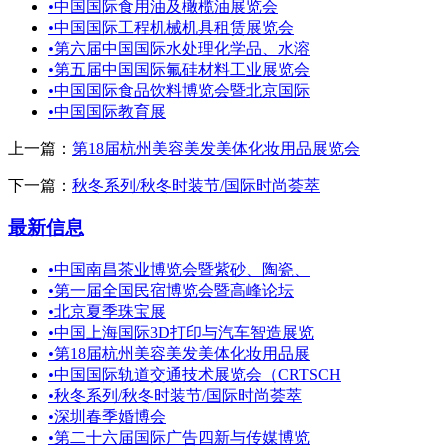
•
中国国际食用油及橄榄油展览会
•
中国国际工程机械机具租赁展览会
•
第六届中国国际水处理化学品、水溶
•
第五届中国国际氟硅材料工业展览会
•
中国国际食品饮料博览会暨北京国际
•
中国国际教育展
上一篇：
第18届杭州美容美发美体化妆用品展览会
下一篇：
秋冬系列/秋冬时装节/国际时尚荟萃
最新信息
•
中国南昌茶业博览会暨紫砂、陶瓷、
•
第一届全国民宿博览会暨高峰论坛
•
北京夏季珠宝展
•
中国上海国际3D打印与汽车智造展览
•
第18届杭州美容美发美体化妆用品展
•
中国国际轨道交通技术展览会（CRTSCH
•
秋冬系列/秋冬时装节/国际时尚荟萃
•
深圳春季婚博会
•
第二十六届国际广告四新与传媒博览