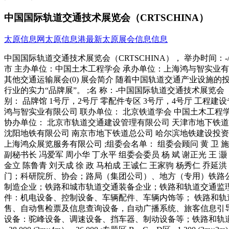
中国国际轨道交通技术展览会（CRTSCHINA）
太原信息网
太原信息港
最新太原展会信息信息
中国国际轨道交通技术展览会（CRTSCHINA）， 举办时间：-/1
市 主办单位：中国土木工程学会 承办单位：上海鸿与智实业有限公
其他交通运输展会(0) 展会简介 随着中国轨道交通产业设
行业的实力“品牌展”。 ;名 称：-中国国际轨道交通技术展览会（CRTS
别： 品牌馆 1号厅，2号厅 零配件专区 3号厅，4号厅 工程建设
鸿与智实业有限公司 联办单位： 北京铁道学会 中国土木工程
协办单位： 北京市轨道交通建设管理有限公司 天津市地下铁道
沈阳地铁有限公司 南京市地下铁道总公司 哈尔滨地铁建设投资
上海鸿众展览服务有限公司 ;组委会名单： 组委会顾问 黄 卫 施仲
副秘书长 冯爱军 周小华 丁永平 组委会委员 杨 斌 谢正光 王 灏
金立 陈鲁青 刘天成 徐 政 马柏成 王诚仁 王家驹 杨秀仁 乔延
门；科研院所、协会；路局（集团公司）、地方（专用）铁路
制造企业；铁路和城市轨道交通装备企业；铁路和轨道交通监理
件：机电设备、控制设备、车辆配件、车辆内饰等； 铁路和轨
售、自动售检票及信息查询设备，自动广播系统、旅客信息引导
设备：驼峰设备、调速设备、挡车器、制动设备等；铁路和轨道交通