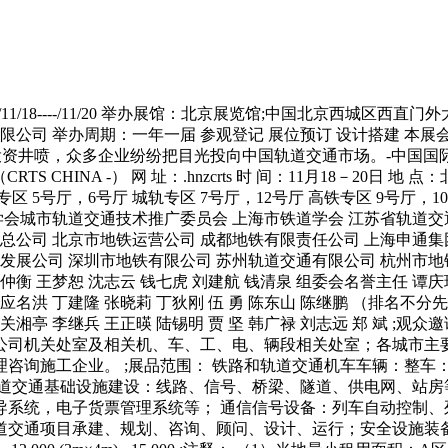
1/18----/11/20 举办展馆：北京展览馆;中国北京西城区西直
司 举办周期：一年一届 参观登记 展位预订 设计搭建 本展会所
施的投资井喷，众多企业纷纷把目光投向中国轨道交通市场。-中国
 CHINA -） 网 址：.hnzcrts 时 间：11月18－20日 
专区 5号厅，6号厅 城轨专区 7号厅，12号厅 高铁专区 9号厅，
学会城市轨道交通技术推广委员会 上海市铁道学会 江苏省轨道交
总公司 北京市地铁运营公司 成都地铁有限责任公司 上海申通集
发展公司 深圳市地铁有限公司 苏州轨道交通有限公司 杭州市地
衡 王梦恕 沈志云 钱七虎 刘建航 钱清泉 组委会名誉主任 谭庆琏
 应名洪 丁建隆 张晓莉 丁狄刚 伍 勇 陈东山 陈继鹏 （排名不分先
洪 关湘亭 李继兵 王正暎 陆锡明 贾 坚 韩广禄 刘志远 郑 斌 ;
公司机关处室及相关机、车、工、电、辆段相关处室；各城市主
咨询施工企业。 ;展品范围： 铁路和轨道交通机车车辆：整车
道交通基础设施建设：线路、信号、桥梁、隧道、供电网、站房
系统，电子货票管理系统等； 通信信号设备：列车自动控制、列
项目承建、规划、咨询、顾问、设计、运行；安全设施装备、环保设备、