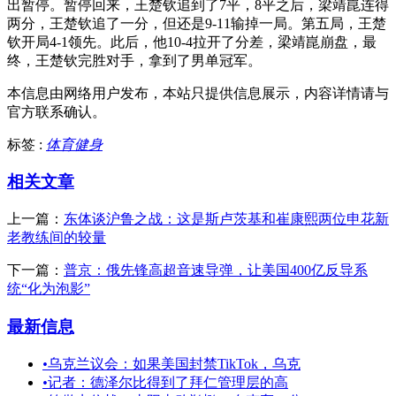
出暂停。暂停回来，王楚钦追到了7平，8平之后，梁靖崑连得
两分，王楚钦追了一分，但还是9-11输掉一局。第五局，王楚
钦开局4-1领先。此后，他10-4拉开了分差，梁靖崑崩盘，最
终，王楚钦完胜对手，拿到了男单冠军。
本信息由网络用户发布，
本站只提供信息展示，内容详情请与
官方联系确认。
标签 :
体育健身
相关文章
上一篇：
东体谈沪鲁之战：这是斯卢茨基和崔康熙两位申花新
老教练间的较量
下一篇：
普京：俄先锋高超音速导弹，让美国400亿反导系
统“化为泡影”
最新信息
•
乌克兰议会：如果美国封禁TikTok，乌克
•
记者：德泽尔比得到了拜仁管理层的高