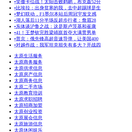
•
笑傲卡位战！太阳击败鹈鹕，布克轰52分
•
比埃拉：出身贫寒的我，去中超踢球是生
•
梦幻联动，F1墨尔本站后周冠宇发文感
•
湖人落后11分半场反超步行者：詹眉28
•
东体谈沪鲁之战：这是斯卢茨基和崔康
•
41！王楚钦完胜梁靖崑首夺大满贯男单
•
普京：俄先锋高超音速导弹，让美国400
•
对越作战：我军坦克损失有多大？开战四
太原生活服务
太原商务服务
太原供求信息
太原房产信息
太原商务信息
太原二手市场
太原教育培训
太原求职招聘
太原招商加盟
太原创业投资
太原展会信息
太原旅游信息
太原休闲娱乐