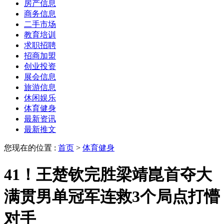
房产信息
商务信息
二手市场
教育培训
求职招聘
招商加盟
创业投资
展会信息
旅游信息
休闲娱乐
体育健身
最新资讯
最新推文
您现在的位置 :
首页
>
体育健身
41！王楚钦完胜梁靖崑首夺大
满贯男单冠军连救3个局点打懵
对手