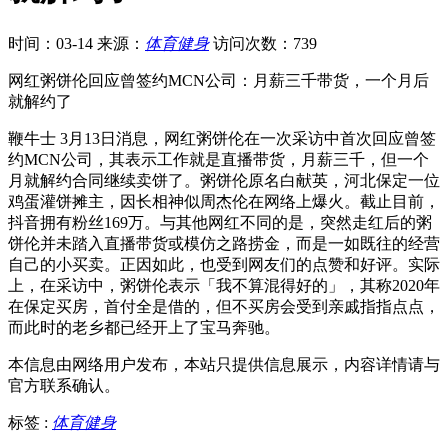
时间：03-14
来源：
体育健身
访问次数：739
网红粥饼伦回应曾签约MCN公司：月薪三千带货，一个月后
就解约了
鞭牛士 3月13日消息，网红粥饼伦在一次采访中首次回应曾签
约MCN公司，其表示工作就是直播带货，月薪三千，但一个
月就解约合同继续卖饼了。粥饼伦原名白献英，河北保定一位
鸡蛋灌饼摊主，因长相神似周杰伦在网络上爆火。截止目前，
抖音拥有粉丝169万。与其他网红不同的是，突然走红后的粥
饼伦并未踏入直播带货或模仿之路捞金，而是一如既往的经营
自己的小买卖。正因如此，也受到网友们的点赞和好评。实际
上，在采访中，粥饼伦表示「我不算混得好的」，其称2020年
在保定买房，首付全是借的，但不买房会受到亲戚指指点点，
而此时的老乡都已经开上了宝马奔驰。
本信息由网络用户发布，
本站只提供信息展示，内容详情请与
官方联系确认。
标签 :
体育健身