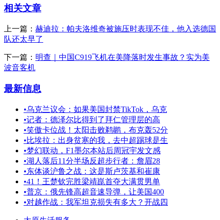
相关文章
上一篇：
赫迪拉：帕夫洛维奇被施压时表现不佳，他入选德国
队还太早了
下一篇：
明查｜中国C919飞机在美降落时发生事故？实为美
波音客机
最新信息
•
乌克兰议会：如果美国封禁TikTok，乌克
•
记者：德泽尔比得到了拜仁管理层的高
•
笑傲卡位战！太阳击败鹈鹕，布克轰52分
•
比埃拉：出身贫寒的我，去中超踢球是生
•
梦幻联动，F1墨尔本站后周冠宇发文感
•
湖人落后11分半场反超步行者：詹眉28
•
东体谈沪鲁之战：这是斯卢茨基和崔康
•
41！王楚钦完胜梁靖崑首夺大满贯男单
•
普京：俄先锋高超音速导弹，让美国400
•
对越作战：我军坦克损失有多大？开战四