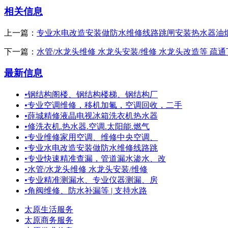
相关信息
上一篇：
专业水电改造安装做防水维修线路跳闸安装热水器油
下一篇：
水管/水龙头维修 水龙头安装/维修 水龙头改造等 疏
最新信息
•
钢结构阁楼、钢结构楼梯、钢结构厂
•
专业空调维修，移机加氟，空调回收，二手
•
薛城精修液晶电视冰箱洗衣机热水器
•
修洗衣机.热水器.空调.太阳能.燃气
•
专业维修家用空调、维修中央空调、
•
专业水电改造安装做防水维修线路跳
•
专业快速精准查漏，管道漏水渗水、改
•
水管/水龙头维修 水龙头安装/维修
•
专业精准测漏水、专业仪器测漏、房
•
角阀维修、防水补漏等 | 支持水路
太原生活服务
太原商务服务