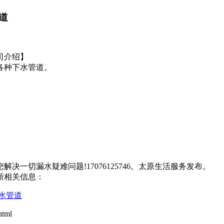
道
司介绍】
各种下水管道。
一切漏水疑难问题!17076125746。太原生活服务发布。
新相关信息：
水管道
tml