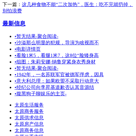
下一篇：
这几种食物不能“二次加热”，医生：吃不完就扔掉，
别怕浪费
最新信息
•
暂无结果-聚合阅读-
•
沙溢那么明显的犯规，导演为啥视而不
•
电影详情页
•
看脸1米5，看腿1米7，这8位“脸矮身高
•
组图：朱莉安娜·纳鲁穿紧身衣秀身材
•
暂无结果-聚合阅读-
•
1942年，一名苏联军官被德军俘虏，因具
•
意大利总理：如果欧盟不采取行动意大
•
经纪公司向李昇基道歉否认其音源结
•
腹黑狗子聊娱乐的主页-
太原生活服务
太原商务服务
太原供求信息
太原房产信息
太原商务信息