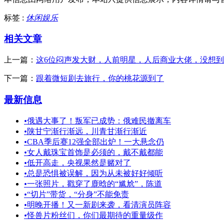
标签 :
休闲娱乐
相关文章
上一篇：
这6位闷声发大财，人前明星，人后商业大佬，没想
下一篇：
跟着微短剧去旅行，你的桃花源到了
最新信息
•
俄遇大事了！叛军已成势：俄难民撤离车
•
陕甘宁渐行渐远，川青甘渐行渐近
•
CBA季后赛12强全部出炉！一大悬念仍
•
女人戴珠宝首饰是必须的，戴不戴都能
•
低开高走，央视果然是赌对了
•
总是恐惧被误解，因为从未被好好倾听
•
一张照片，戳穿了鹿晗的“尴尬”，陈道
•
“切片”带货，“分身”不能免责
•
明晚开播！又一新剧来袭，看清演员阵容
•
怪兽片粉丝们，你们最期待的重量级作