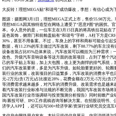
大反转！理想MEGA贴“和谐号”成功爆改，李想：有信心成
图源：摄图网3月1日，理想MEGA正式上市，售价55.98万
理想MEGA因其独特造型在网络上遭受了“恶意P图”的困扰
本。令人意外的是，一位车主在3月15日真的将高铁拉花贴在
蓝色装饰，侧滑门和前舱盖贴有“和谐号”字样，A柱下方是CR
30%，甚至不用备案。不过，车身上的字样和商标可能会引起交
数据，有11.23%的车主做过汽车改装，剩下88.77%的车主
设备改装占比85%总体来说，汽车改装可以概括为三种需求
改色、升级汽车音响设备等这方面的改装项目，占到了整个汽改
己的车子贴上车贴，加上大包围，改上更为彪悍的排气系统，
们的汽车改装要求，多是为汽车升级。如轮胎要更好的、轮圈要
装行业的发展，改装项目的日益繁多，汽车改装的消费水平也日
元-2万元(含1万元)占比接近28%，花费金额在2万元-5万
等消费需求越来越多，对汽车的消费升级、改装需求也是越来越多。
着汽车改装行业标准与法规的不断完善，我国汽车改装市场将
国汽车改装行业市场调研与投资预测分析报告》同时前瞻产业
询/募投可研、IPO工作底稿咨询等解决方案。在招股说明书
济学人APP】，还可以与500+经济学家/资深行业研究员交
本信息由网络用户发布，
本站只提供信息展示，内容详情请与