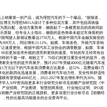
万元以上销量第一的产品，成为理想汽车的下一个爆品。”据报道，
一位博主为理想MEGA设计了多种拉花方案，其中包括高铁版
身为黑白配，改动方案简单，侧面贴了一条横贯前后的高铁同款
案表示质疑，但专业人士指出，侧面的蓝色饰条未超过车身面积的
中国驾驶人新领证数量达2750万人。根据中国汽车金融实验室的
为309万人，同比增长23.12%。贴膜、车体改色、升级汽车音响
了让速度更快。根据中国汽车工业协会的调查数据，贴膜、车体
。90后更加追求外观的漂亮和更快的速度。年轻的车主经常给自
样的千篇一律。相较之下，70后们则更注重安全性的提升，他
全性的提升而展开。预计2027年突破4000亿元随着汽车改
1万元以下的汽车改装消费者占比最多，达52%，花费金额1万
化及共享化的新四化迅速发展，消费者对汽车动力性、安全性和舒适性
破4000亿元，2022-2027年复合增长率约为30%。随
学人APP资讯组更多本行业研究分析详见前瞻产业研究院《中
产业招商、产业图谱、智慧招商系统、行业地位证明、IPO咨
获取前瞻产业研究院的正规授权。更多深度行业分析尽在【前瞻经
P】，性价比最高功能最全的企业查询平台。