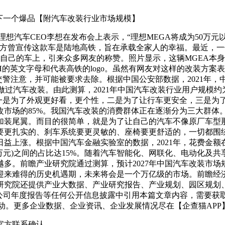
为下一个爆品【附汽车改装行业市场规模】
元。理想汽车CEO李想在发布会上表示，“理想MEGA将成为50
。官方曾宣传这款车是陆地高铁，旨在承载全家人的幸福。最近，
了自己的车上，引来众多网友的称赞。照片显示，这辆MGEA本
H的英文字母和代表高铁的logo。虽然有网友对这样的改装方
警注意，并可能被要求去除。根据中国公安部数据，2021年，
没有做过汽车改装。由此测算，2021年中国汽车改装行业用户规模约
：一是为了外观更好看，更个性，二是为了让行车更安全，三是为
市场的85%。我国汽车改装的消费群体正在逐渐分为三大群体
加装尾翼。而目的很简单，就是为了让自己的汽车不像原厂车型那
更扎实的、刹车系统要更灵敏的、座椅要更舒适的，一切都围绕着安
益上涨。根据中国汽车金融实验室的数据，2021年，花费金额在
元(含2万元)之间的占比达15%。随着汽车智能化、网联化、电动
前瞻产业研究院通过测算，预计2027年中国汽车改装市场规模有望突
迎来难得的历史机遇期，未来将会是一个万亿级的市场。前瞻经济
研究院还提供产业大数据、产业研究报告、产业规划、园区规划、
、公司年度报告等任何公开信息披露中引用本篇文章内容，需要
流互动。更多企业数据、企业资讯、企业发展情况尽在【企查猫AP
官方联系确认。